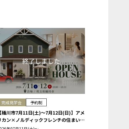
完成見学会
予約制
【桶川市7月11日(土)～7月12日(日)】アメ
リカン×ノルディックフレンチの住まい完
成見学会
026年07月11日(土)〜