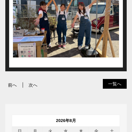
一覧へ
前へ
次へ
2026年8月
日
月
火
水
木
金
土