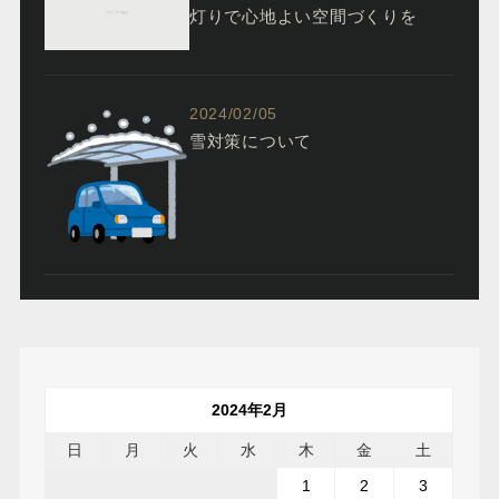
灯りで心地よい空間づくりを
2024/02/05
雪対策について
2024年2月
日
月
火
水
木
金
土
1
2
3