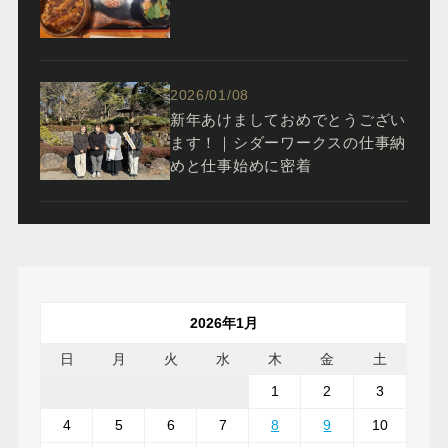
2026/01/08
新年あけましておめでとうござい
ます！｜シダーワークスの仕事納
めと仕事始めに密着
2026年1月
日
月
火
水
木
金
土
1
2
3
4
5
6
7
8
9
10